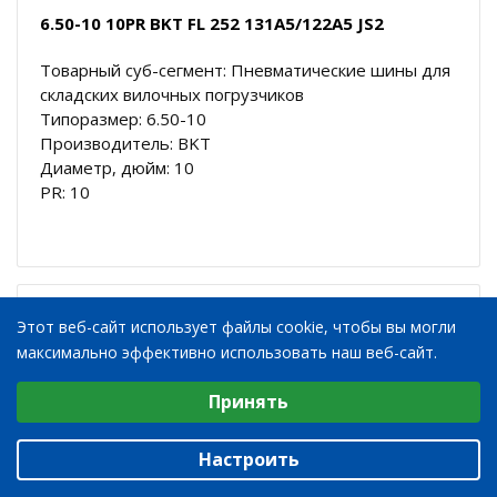
6.50-10 10PR BKT FL 252 131A5/122A5 JS2
Товарный суб-сегмент: Пневматические шины для
складских вилочных погрузчиков
Типоразмер: 6.50-10
Производитель: BKT
Диаметр, дюйм: 10
PR: 10
EAN: 029393
Этот веб-сайт использует файлы cookie, чтобы вы могли
максимально эффективно использовать наш веб-сайт.
Выберите настройки cookie
Принять
Минимальные
Аналитические/Функциональные
Настроить