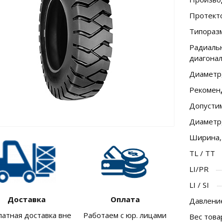
Протект
Типораз
Радиальн
диагона
Диаметр
Рекомен
Допусти
Диаметр
Ширина,
TL / TT
LI/PR
LI / SI
Доставка
Оплата
Давление
латная доставка вне
Работаем с юр. лицами
Вес това