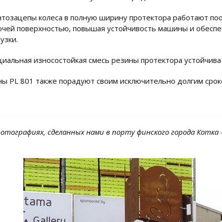
нтозацепы колеса в полную ширину протектора работают поо
очей поверхностью, повышая устойчивость машины и обесп
узки.
циальная износостойкая смесь резины протектора устойчива
ы PL 801 также порадуют своим исключительно долгим срок
фотографиях, сделанных нами в порту финского города Котка 
.