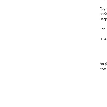
Гру
раб
нагр
Спе
Шин
На 
лет