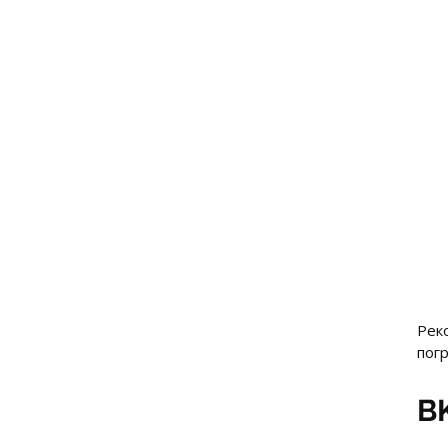
Рек
погр
BK