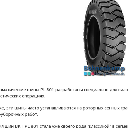
вматические шины PL 801 разработаны специально для вило
истических операциях.
же, эти шины часто устанавливаются на роторных сенных гра
оуборочных работ.
ия шин BKT PL 801 стала уже своего рода "классикой" в сегм