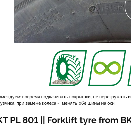
омендуем: вовремя подкачивать покрышки, не перегружать их
узчика, при замене колеса – менять обе шины на оси.
T PL 801 || Forklift tyre from B