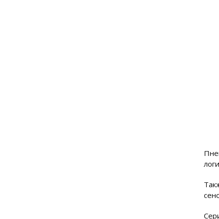
Пне
лог
Так
сен
Сер