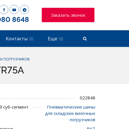
Заказать звонок
080 8648
Контакты
Еще
Х ПОГРУЗЧИКОВ
TR75A
022848
 суб-сегмент
Пневматические шины
для складских вилочных
погрузчиков
дитель
BKT