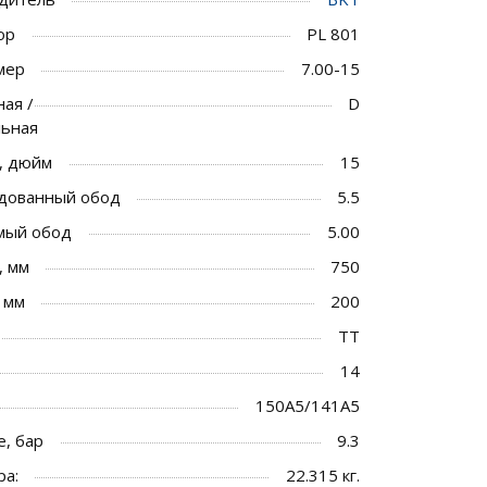
ор
PL 801
мер
7.00-15
ая /
D
льная
, дюйм
15
дованный обод
5.5
мый обод
5.00
, мм
750
 мм
200
TT
14
150A5/141A5
, бар
9.3
ра:
22.315 кг.