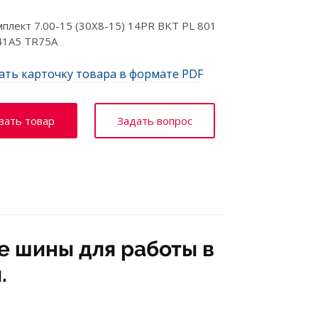
лект 7.00-15 (30X8-15) 14PR BKT PL 801
41A5 TR75A
ать карточку товара в формате PDF
зать товар
Задать вопрос
е шины для работы в
.