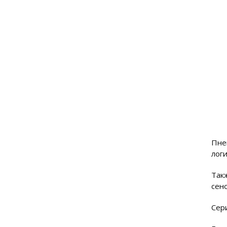
Пне
лог
Так
сен
Сер