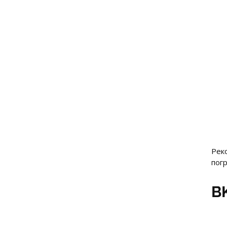
Рек
погр
BK