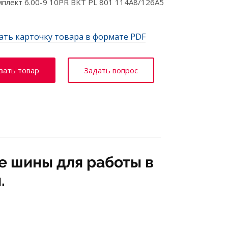
лект 6.00-9 10PR BKT PL 801 114A8/126A5
ать карточку товара в формате PDF
зать товар
Задать вопрос
е шины для работы в
.