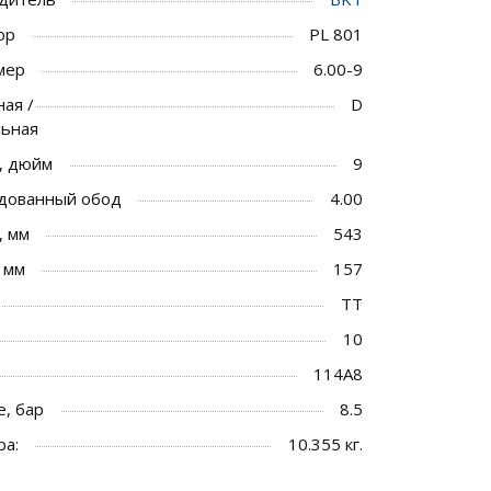
ор
PL 801
мер
6.00-9
ая /
D
льная
, дюйм
9
дованный обод
4.00
, мм
543
 мм
157
TT
10
114A8
, бар
8.5
ра:
10.355 кг.