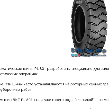
вматические шины PL 801 разработаны специально для вило
истических операциях.
же, эти шины часто устанавливаются на роторных сенных гра
оуборочных работ.
ия шин BKT PL 801 стала уже своего рода "классикой" в сегм