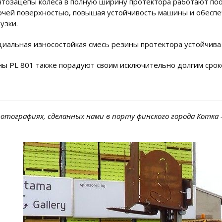
нтозацепы колеса в полную ширину протектора работают поо
очей поверхностью, повышая устойчивость машины и обесп
узки.
циальная износостойкая смесь резины протектора устойчива
ы PL 801 также порадуют своим исключительно долгим срок
фотографиях, сделанных нами в порту финского города Котка 
.