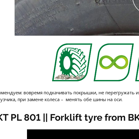
омендуем: вовремя подкачивать покрышки, не перегружать их
узчика, при замене колеса – менять обе шины на оси.
T PL 801 || Forklift tyre from B