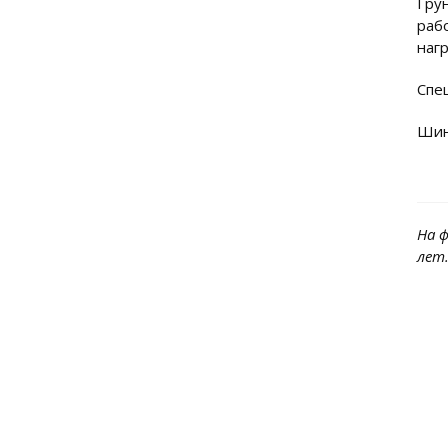
Гру
раб
нагр
Спе
Шин
На 
лет