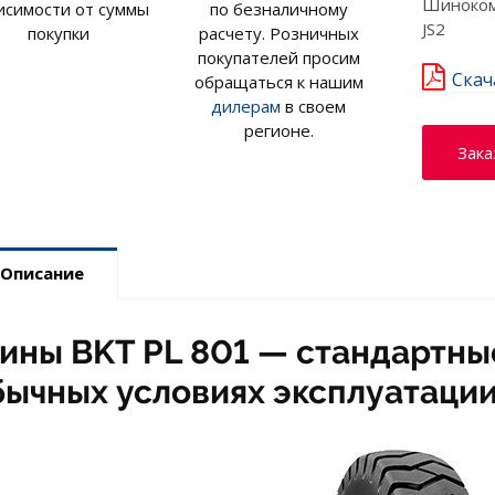
Шинокомп
исимости от суммы
по безналичному
JS2
покупки
расчету. Розничных
покупателей просим
Скач
обращаться к нашим
дилерам
в своем
регионе.
Зака
Описание
ины BKT PL 801 — стандартны
бычных условиях эксплуатации