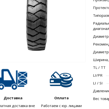
Протект
Типораз
Радиальн
диагона
Диаметр
Рекомен
Диаметр
Ширина,
TL / TT
LI/PR
LI / SI
Давление
Доставка
Оплата
Вес това
латная доставка вне
Работаем с юр. лицами