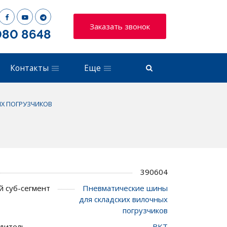
Заказать звонок
080 8648
Контакты
Еще
Х ПОГРУЗЧИКОВ
390604
 суб-сегмент
Пневматические шины
для складских вилочных
погрузчиков
дитель
BKT