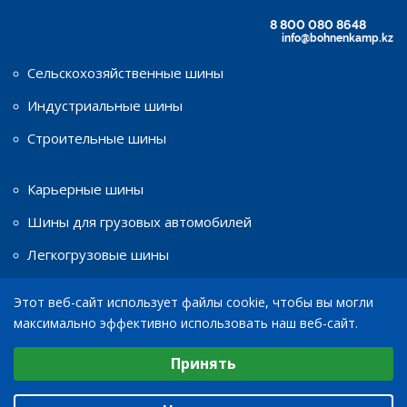
8 800 080 8648
info@bohnenkamp.kz
Сельскохозяйственные шины
Индустриальные шины
Строительные шины
Карьерные шины
Шины для грузовых автомобилей
Легкогрузовые шины
Этот веб-сайт использует файлы cookie, чтобы вы могли
Шины для мототехники
максимально эффективно использовать наш веб-сайт.
Диски
Выберите настройки cookie
Принять
Минимальные
© 2026
ТОО «Bohnenkamp»
Аналитические/Функциональные