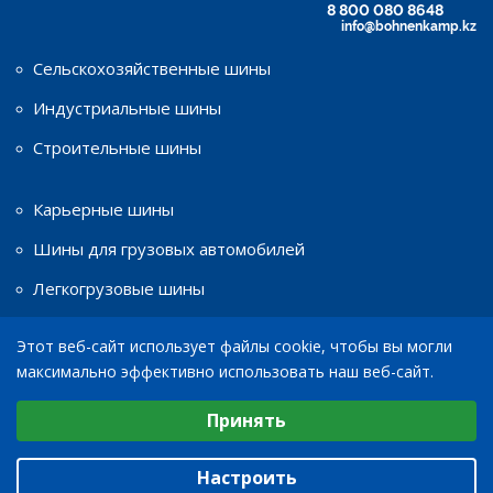
8 800 080 8648
info@bohnenkamp.kz
Сельскохозяйственные шины
Индустриальные шины
Строительные шины
Карьерные шины
Шины для грузовых автомобилей
Легкогрузовые шины
Этот веб-сайт использует файлы cookie, чтобы вы могли
Шины для мототехники
максимально эффективно использовать наш веб-сайт.
Диски
Выберите настройки cookie
Принять
Минимальные
© 2026
ТОО «Bohnenkamp»
Аналитические/Функциональные
Настроить