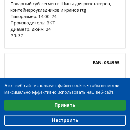
Товарный суб-сегмент: Шины для ричстакеров,
контейнероукладчиков и кранов rtg
Типоразмер: 14.00-24
Производитель: BKT
Диаметр, дюйм: 24
PR: 32
EAN: 034995
Этот веб-сайт использует файлы cookie, чтобы вы могли
максимально эффективно использовать наш веб-сайт.
Выберите настройки cookie
Принять
Минимальные
Аналитические/Функциональные
Настроить
14.00-24 32PR BKT ROCK STAR IND-4 TT