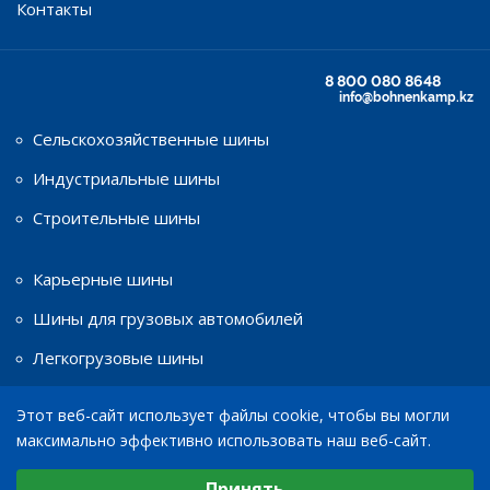
Контакты
8 800 080 8648
info@bohnenkamp.kz
Сельскохозяйственные шины
Индустриальные шины
Строительные шины
Карьерные шины
Шины для грузовых автомобилей
Легкогрузовые шины
Этот веб-сайт использует файлы cookie, чтобы вы могли
Шины для мототехники
максимально эффективно использовать наш веб-сайт.
Диски
Выберите настройки cookie
Принять