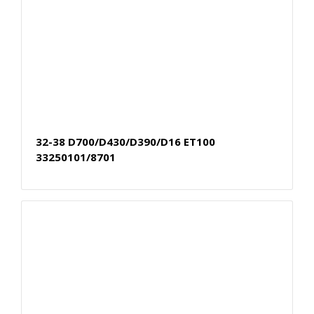
32-38 D700/D430/D390/D16 ET100
33250101/8701