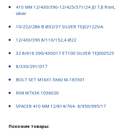
410 MM 12/430/390-12/425/371/24 JD 7,8 front,
silver
10/222/286 B Ø32/37 SILVER TEJ02122SIA
12/430/390 8/110/152,4 Ø22
32 8/616 390/430D17 ET100 SILVER TEJ000525
8/330/291/D17
BOLT SET M16X1.5X60 M-165501
RIM W7X36 1036020
SPACER 410 MM 12/814/764- 8/950/995/17
Похожие товары: