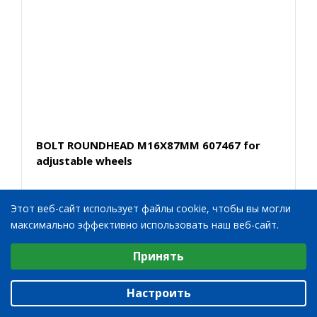
BOLT ROUNDHEAD M16X87MM 607467 for
adjustable wheels
Этот веб-сайт использует файлы cookie, чтобы вы могли
максимально эффективно использовать наш веб-сайт.
Выберите настройки cookie
Принять
Минимальные
Аналитические/Функциональные
Настроить