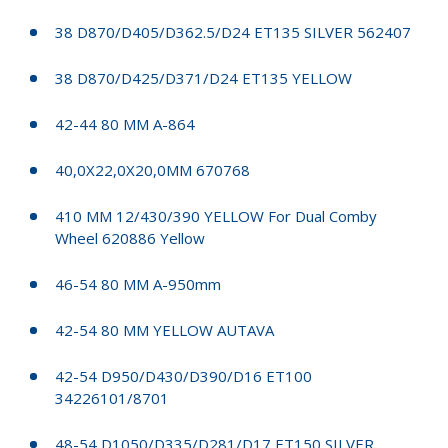
38 D870/D405/D362.5/D24 ET135 SILVER 562407
38 D870/D425/D371/D24 ET135 YELLOW
42-44 80 MM A-864
40,0X22,0X20,0MM 670768
410 MM 12/430/390 YELLOW For Dual Comby
Wheel 620886 Yellow
46-54 80 MM A-950mm
42-54 80 MM YELLOW AUTAVA
42-54 D950/D430/D390/D16 ET100
34226101/8701
48-54 D1050/D335/D281/D17 ET150 SILVER