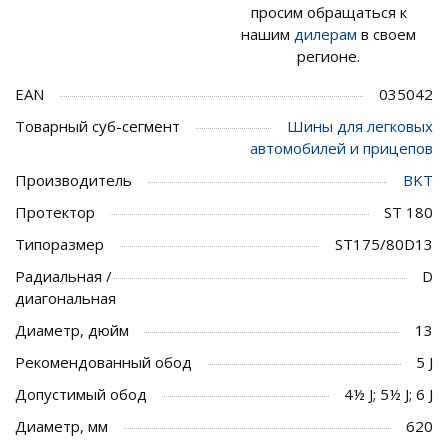
просим обращаться к
нашим
дилерам
в своем
регионе.
EAN
035042
Товарный суб-сегмент
Шины для легковых
автомобилей и прицепов
Производитель
BKT
Протектор
ST 180
Типоразмер
ST175/80D13
Радиальная /
D
диагональная
Диаметр, дюйм
13
Рекомендованный обод
5 J
Допустимый обод
4½ J; 5½ J; 6 J
Диаметр, мм
620