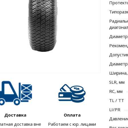
Протект
Типораз
Радиальн
диагона
Диаметр
Рекомен
Допусти
Диаметр
Ширина,
SLR, мм
RC, мм
TL / TT
LI/PR
Доставка
Оплата
Давление
латная доставка вне
Работаем с юр. лицами
Вес това