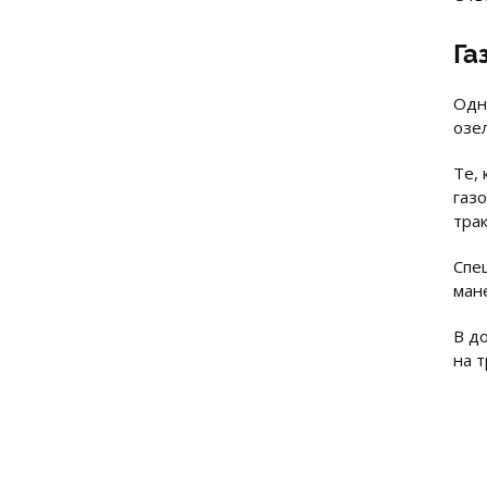
Га
Одн
озе
Те,
газ
тра
Спе
ман
В д
на 