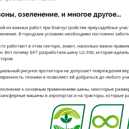
зоны, озеленение, и многое другое...
ой из важных работ при благоустройстве приусадебных участ
ленение. В городских условиях необходимо постоянно заботит
 кто работают в этом секторе, знают, насколько важно прав
он. Вот почему БКТ разработала шину LG 306, которая идеал
кторов.
циальный рисунок протектора не допускает повреждения верх
евренность техники и позволяет ей добраться до любого уча
ополнение к основным применениям шины, некоторые размер
трансферные машины в аэропортах и на тракторы, которые ра