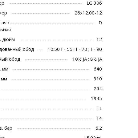
ор
LG 306
мер
26x12.00-12
ая /
D
льная
, дюйм
12
дованный обод
10.50 I - 55 ; I - 70 ; I - 90
мый обод
10½ JA ; 8½ JA
, мм
640
 мм
310
294
1945
TL
14
, бар
5.2
ра:
15.92 кг.