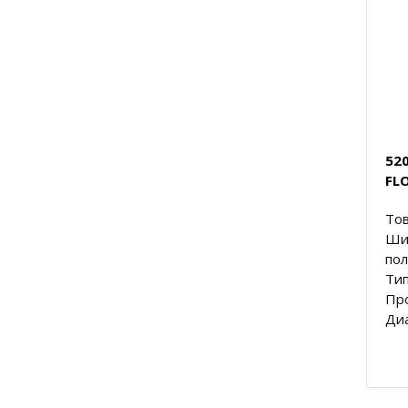
52
FL
Тов
Ши
пол
Тип
Пр
Диа