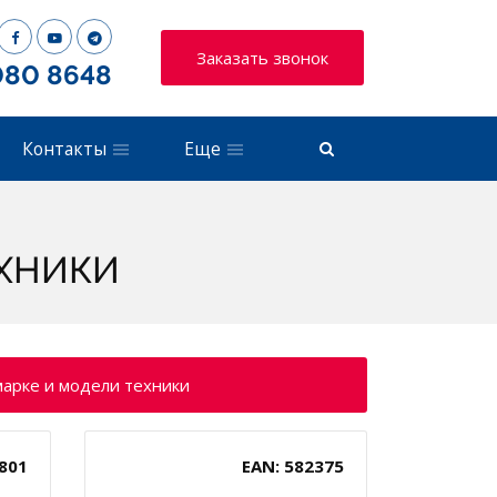
Заказать звонок
080 8648
Контакты
Еще
ХНИКИ
марке и модели техники
801
EAN: 582375