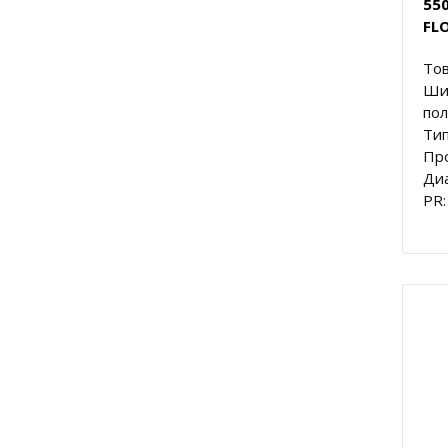
550
FL
Тов
Ши
пол
Тип
Пр
Диа
PR: