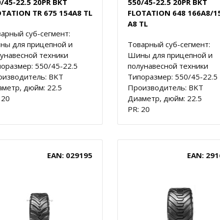
/45-22.5 20PR BKT
550/45-22.5 20PR BKT
OTATION TR 675 154A8 TL
FLOTATION 648 166A8/1
A8 TL
арный суб-сегмент:
ны для прицепной и
Товарный суб-сегмент:
унавесной техники
Шины для прицепной и
оразмер: 550/45-22.5
полунавесной техники
оизводитель: BKT
Типоразмер: 550/45-22.5
метр, дюйм: 22.5
Производитель: BKT
 20
Диаметр, дюйм: 22.5
PR: 20
EAN: 029195
EAN: 291