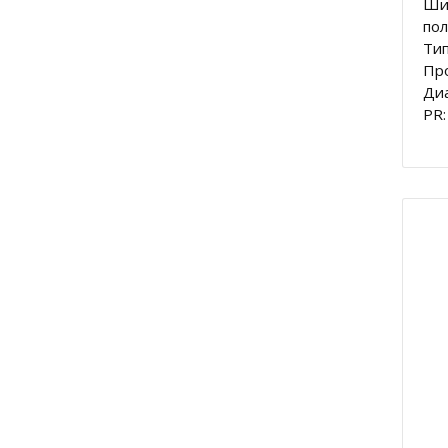
Ши
пол
Тип
Пр
Диа
PR: