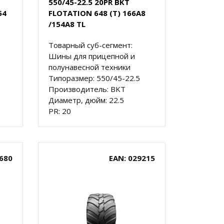
550/45-22.5 20PR BKT
54
FLOTATION 648 (T) 166A8
/154A8 TL
Товарный суб-сегмент:
Шины для прицепной и
полунавесной техники
Типоразмер: 550/45-22.5
Производитель: BKT
Диаметр, дюйм: 22.5
PR: 20
680
EAN: 029215