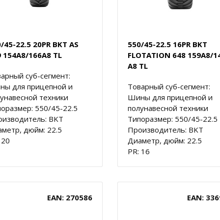
/45-22.5 20PR BKT AS
550/45-22.5 16PR BKT
9 154A8/166A8 TL
FLOTATION 648 159A8/1
A8 TL
арный суб-сегмент:
ны для прицепной и
Товарный суб-сегмент:
унавесной техники
Шины для прицепной и
оразмер: 550/45-22.5
полунавесной техники
оизводитель: BKT
Типоразмер: 550/45-22.5
метр, дюйм: 22.5
Производитель: BKT
 20
Диаметр, дюйм: 22.5
PR: 16
EAN: 270586
EAN: 336