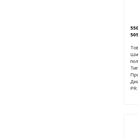
550
50
Тов
Ши
пол
Тип
Пр
Диа
PR: