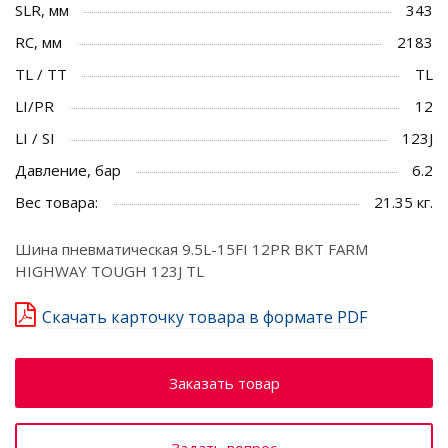
SLR, мм
343
RC, мм
2183
TL / TT
TL
LI/PR
12
LI / SI
123J
Давление, бар
6.2
Вес товара:
21.35 кг.
Шина пневматическая 9.5L-15FI 12PR BKT FARM
HIGHWAY TOUGH 123J TL
Скачать карточку товара в формате PDF
Заказать товар
Задать вопрос