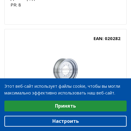
PR: 8
EAN: 020282
Этот веб-сайт использует файлы cookie, чтобы вы могли
максимально эффективно использовать наш веб-сайт.
Выберите настройки cookie
8.00X48 8/221/275 Ø24 ET167.5 ORANGE RAL3020
Принять
Минимальные
STARCO ONE PART 020282
Аналитические/Функциональные
Настроить
Товарный суб-сегмент: Диски для ТРАКТОРОВ
Типоразмер: 8.00