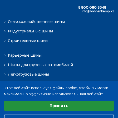
8 800 080 8648
info@bohnenkamp.kz
Сельскохозяйственные шины
Индустриальные шины
Строительные шины
Карьерные шины
Шины для грузовых автомобилей
Легкогрузовые шины
Этот веб-сайт использует файлы cookie, чтобы вы могли
Шины для мототехники
максимально эффективно использовать наш веб-сайт.
Диски
Выберите настройки cookie
Принять
Минимальные
© 2026
ТОО «Bohnenkamp»
Аналитические/Функциональные