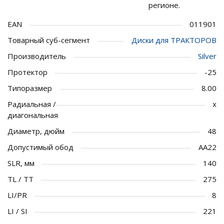
регионе.
EAN
011901
Товарный суб-сегмент
Диски для ТРАКТОРОВ
Производитель
Silver
Протектор
-25
Типоразмер
8.00
Радиальная /
x
диагональная
Диаметр, дюйм
48
Допустимый обод
AA22
SLR, мм
140
TL / TT
275
LI/PR
8
LI / SI
221