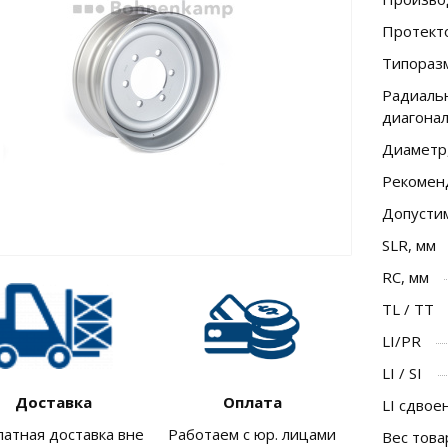
Протект
Типораз
Радиальн
диагона
Диаметр
Рекомен
Допусти
SLR, мм
RC, мм
TL / TT
LI/PR
LI / SI
Доставка
Оплата
LI сдво
латная доставка вне
Работаем с юр. лицами
Вес това