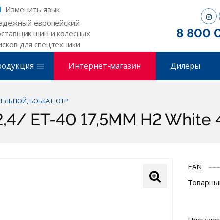
Изменить язык
адежный европейский
8 800 
оставщик шин и колесных
исков для спецтехники
родукция
Интернет-магазин
Дилеры
ЕЛЬНОЙ, БОБКАТ, ОТР
52,4/ ET-40 17,5MM H2 White
EAN
Товарный
Произво