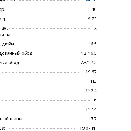
ор
-40
мер
9.75
ая /
x
льная
, дюйм
16.5
дованный обод
12-16.5
мый обод
AA/17.5
19.67
H2
152.4
6
117.4
енной шины
15.7
ра:
19.67 кг.