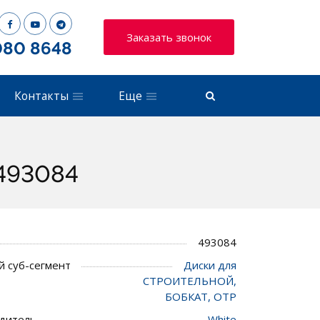
Заказать звонок
080 8648
Контакты
Еще
 493084
493084
 суб-сегмент
Диски для
СТРОИТЕЛЬНОЙ,
БОБКАТ, ОТР
дитель
White