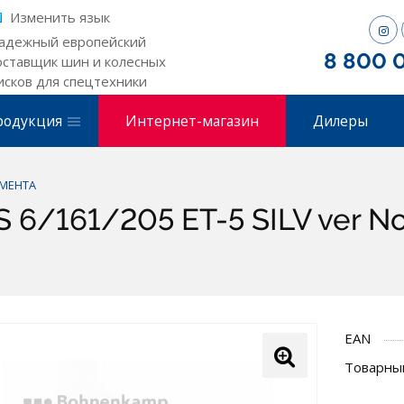
Изменить язык
адежный европейский
8 800 
оставщик шин и колесных
исков для спецтехники
родукция
Интернет-магазин
Дилеры
МЕНТА
6/161/205 ET-5 SILV ver No
EAN
Товарный