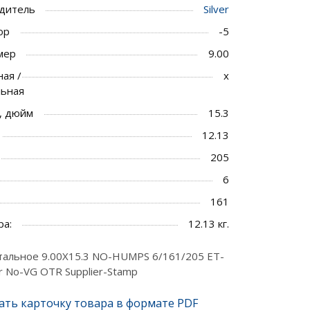
дитель
Silver
ор
-5
мер
9.00
ая /
x
льная
, дюйм
15.3
12.13
205
6
161
ра:
12.13 кг.
тальное 9.00X15.3 NO-HUMPS 6/161/205 ET-
er No-VG OTR Supplier-Stamp
ать карточку товара в формате PDF