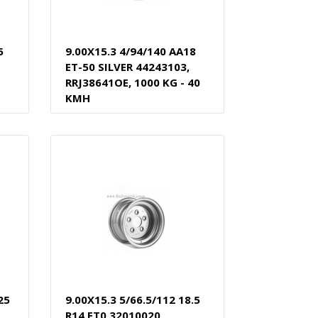
5
9.00X15.3 4/94/140 AA18
ET-50 SILVER 44243103,
RRJ38641OE, 1000 KG - 40
KMH
25
9.00X15.3 5/66.5/112 18.5
R14 ET0 32010020