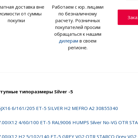
латная доставка вне
Работаем с юр. лицами
исимости от суммы
по безналичному
Зака
покупки
расчету. Розничных
покупателей просим
обращаться к нашим
дилерам
в своем
регионе.
тупные типоразмеры Silver -5
6JX16 6/161/205 ET-5 SILVER H2 MEFRO A2 30855340
7.00IX12 4/60/100 ET-5 RAL9006 HUMPS Silver No-VG OTR ST
7.00IX12 H2 5/102/140 ET-5 GREY VG2 OTR STARCO Grey VG