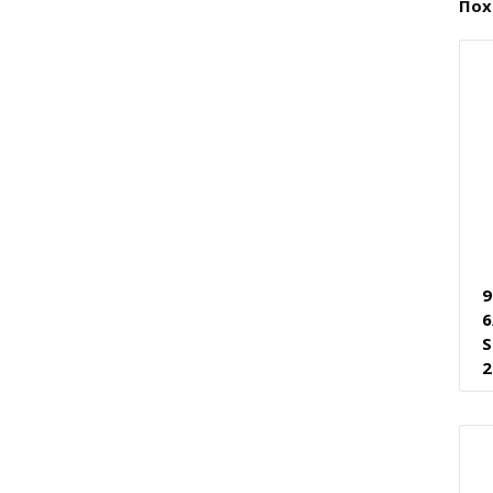
Пох
9
6
S
2