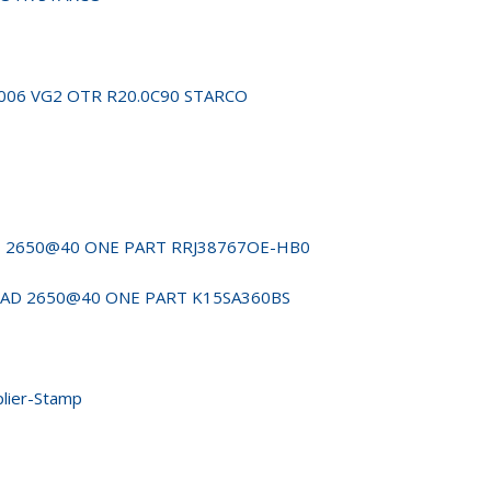
9006 VG2 OTR R20.0C90 STARCO
IDE 2650@40 ONE PART RRJ38767OE-HB0
I FAD 2650@40 ONE PART K15SA360BS
lier-Stamp