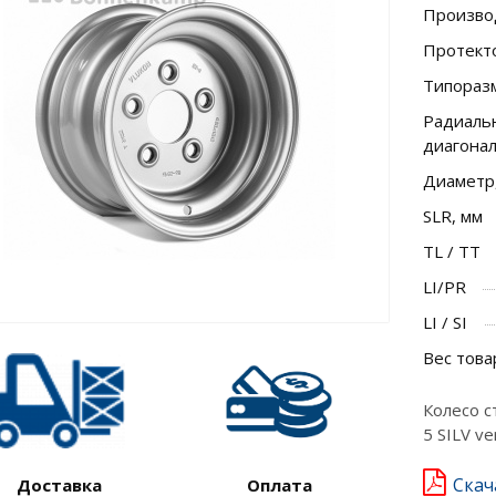
Произво
Протект
Типораз
Радиальн
диагона
Диаметр
SLR, мм
TL / TT
LI/PR
LI / SI
Вес това
Колесо с
5 SILV v
Скач
Доставка
Оплата