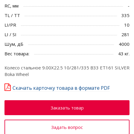
RC, мм
-
TL / TT
335
LI/PR
10
LI / SI
281
Шум, дБ
4000
Вес товара:
43 кг.
Колесо стальное 9.00X22.5 10/281/335 B33 ET161 SILVER
Boka Wheel
Скачать карточку товара в формате PDF
Заказать товар
Задать вопрос