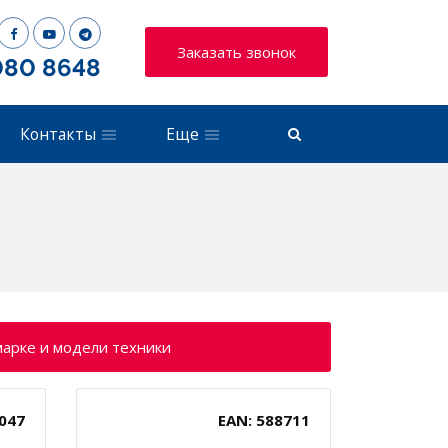
Заказать звонок
080 8648
Контакты
Еще
марке и модели техники
047
EAN: 588711