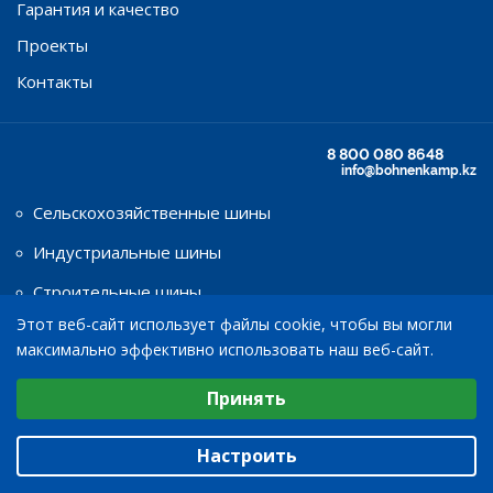
Гарантия и качество
Проекты
Контакты
8 800 080 8648
info@bohnenkamp.kz
Сельскохозяйственные шины
Индустриальные шины
Строительные шины
Этот веб-сайт использует файлы cookie, чтобы вы могли
максимально эффективно использовать наш веб-сайт.
Карьерные шины
Выберите настройки cookie
Шины для грузовых автомобилей
Принять
Минимальные
Легкогрузовые шины
Аналитические/Функциональные
Настроить