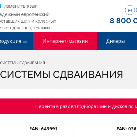
Изменить язык
адежный европейский
8 800 
оставщик шин и колесных
исков для спецтехники
родукция
Интернет-магазин
Дилеры
/СИСТЕМЫ СДВАИВАНИЯ
/СИСТЕМЫ СДВАИВАНИЯ
Перейти в раздел подбора шин и дисков по 
EAN: 643991
EAN: 036