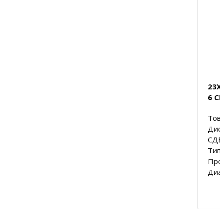
23
6 
Тов
Ди
СД
Тип
Про
Диа