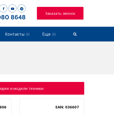
Заказать звонок
080 8648
Контакты
Еще
марке и модели техники
606
EAN: 036607