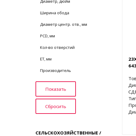
Диаметр, дюйм
Ширина обода
Диаметр центр. отв., мм
PCD, мм
Кол-во отверстий
23X
ET, мм
64
Производитель
Тов
Ди
СД
Тип
Про
Диа
СЕЛЬСКОХОЗЯЙСТВЕННЫЕ /