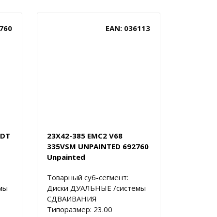
760
EAN: 036113
NDT
23X42-385 EMC2 V68
335VSM UNPAINTED 692760
Unpainted
Товарный суб-сегмент:
мы
Диски ДУАЛЬНЫЕ /системы
СДВАИВАНИЯ
Типоразмер: 23.00