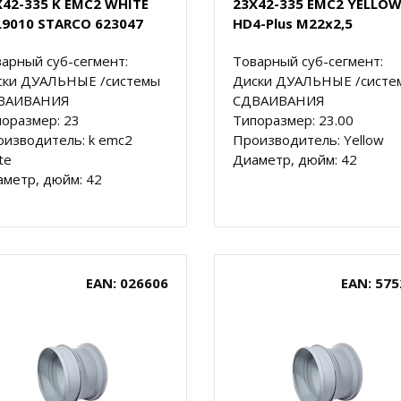
X42-335 K EMC2 WHITE
23X42-335 EMC2 YELLO
L9010 STARCO 623047
HD4-Plus M22x2,5
арный суб-сегмент:
Товарный суб-сегмент:
ски ДУАЛЬНЫЕ /системы
Диски ДУАЛЬНЫЕ /систе
ВАИВАНИЯ
СДВАИВАНИЯ
оразмер: 23
Типоразмер: 23.00
изводитель: k emc2
Производитель: Yellow
te
Диаметр, дюйм: 42
метр, дюйм: 42
EAN: 026606
EAN: 575