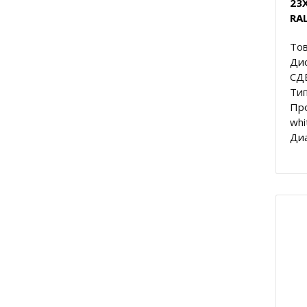
23
RA
Тов
Ди
СД
Тип
Про
whi
Диа