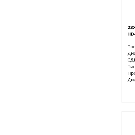
23
HD
Тов
Ди
СД
Тип
Про
Диа