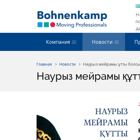
Н
п
д
Компания
Новости
П
Главная
Новости
Наурыз мейрамы құтты болсы
Наурыз мейрамы құтт