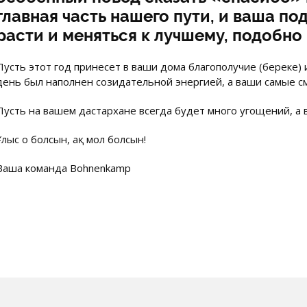
главная часть нашего пути, и ваша п
расти и меняться к лучшему, подобно
Пусть этот год принесет в ваши дома благополучие (береке)
день был наполнен созидательной энергией, а ваши самые с
Пусть на вашем дастархане всегда будет много угощений, а 
Ұлыс оң болсын, ақ мол болсын!
Ваша команда Bohnenkamp