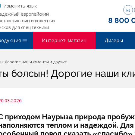
Изменить язык
адежный европейский
8 800 
оставщик шин и колесных
исков для спецтехники
родукция
Интернет-магазин
Дилеры
н! Дорогие наши клиенты и друзья!
ы болсын! Дорогие наши кли
20.03.2026
С приходом Наурыза природа пробужд
наполняются теплом и надеждой. Для 
особенный повод сказать «спасибо» 