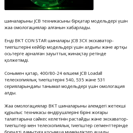
шиналарының JCB техникасының бірқатар модельдері үшін
жаңа омологациялар алғанын хабарлады.
Енді BKT CON STAR шиналары JCB 3CX экскаватор-
тиегіштерінің кейбір модельдері үшін алдыңғы және артқы
осьтерге арналған зауыттық жинақтау ретінде
қолжетімді.
Сонымен қатар, 400/80-24 өлшемі JCB Loadall
телескопиялық тиегіштерінің 540, 535 және 531
серияларындағы танымал модельдері үшін омологация
алды.
Жаңа омологациялар BKT шиналарының әлемдегі жетекші
құрылыс техникасы өндірушілерінің бірінің жоғары
талаптарына сәйкес келетінін растайды және экскаватор-
тиегіштер мен телескопиялық тиегіштер сегменттерінде
брендті дамытуға қосымша мүмкіндіктер ашады.