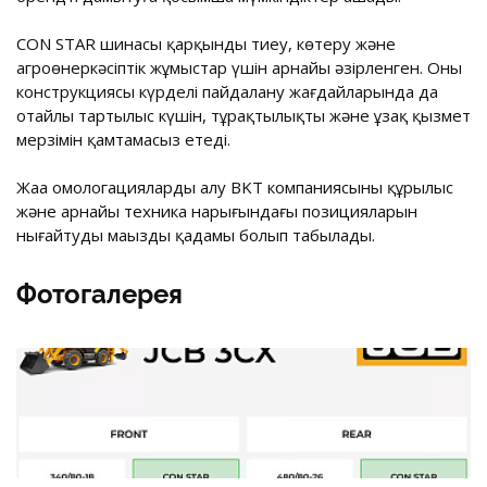
CON STAR шинасы қарқынды тиеу, көтеру және
агроөнеркәсіптік жұмыстар үшін арнайы әзірленген. Оның
конструкциясы күрделі пайдалану жағдайларында да
оңтайлы тартылыс күшін, тұрақтылықты және ұзақ қызмет
мерзімін қамтамасыз етеді.
Жаңа омологацияларды алу BKT компаниясының құрылыс
және арнайы техника нарығындағы позицияларын
нығайтудың маңызды қадамы болып табылады.
Фотогалерея