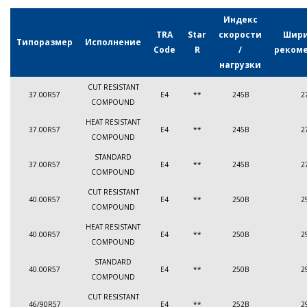
Индекс
TRA
Star
скорости
Шири
Типоразмер
Исполнение
Code
R
/
реком
нагрузки
CUT RESISTANT
37.00R57
E4
**
245B
2
COMPOUND
HEAT RESISTANT
37.00R57
E4
**
245B
2
COMPOUND
STANDARD
37.00R57
E4
**
245B
2
COMPOUND
CUT RESISTANT
40.00R57
E4
**
250B
2
COMPOUND
HEAT RESISTANT
40.00R57
E4
**
250B
2
COMPOUND
STANDARD
40.00R57
E4
**
250B
2
COMPOUND
CUT RESISTANT
46/90R57
E4
**
252B
2