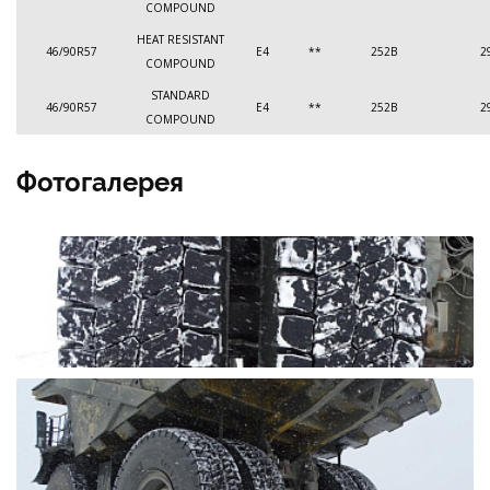
COMPOUND
HEAT RESISTANT
46/90R57
E4
**
252B
2
COMPOUND
STANDARD
46/90R57
E4
**
252B
2
COMPOUND
Фотогалерея