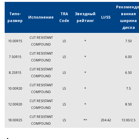
Рекомендо
Типо-
TRA
Звездный
ванная
Исполнение
LI/SS
размер
Code
рейтинг
ширина
диска
CUT RESISTANT
10.00R15
L5
*
7.50
COMPOUND
CUT RESISTANT
7.50R15
L5
*
6.00
COMPOUND
CUT RESISTANT
8.25R15
L5
*
6.50
COMPOUND
CUT RESISTANT
10.00R20
L5
*
7.5
COMPOUND
CUT RESISTANT
12.00R20
L5
*
8.50
COMPOUND
CUT RESISTANT
18.00R25
L5
**
204 A2
13.00/2.5
COMPOUND