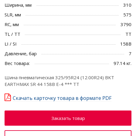
Ширина, мм
310
SLR, мм
575
RC, мм
3790
TL / TT
TT
LI / SI
158B
Давление, бар
7
Вес товара:
97.14 кг.
Шина пневматическая 325/95R24 (12.00R24) BKT
EARTHMAX SR 44 158B E-4 *** TT
Скачать карточку товара в формате PDF
Заказать товар