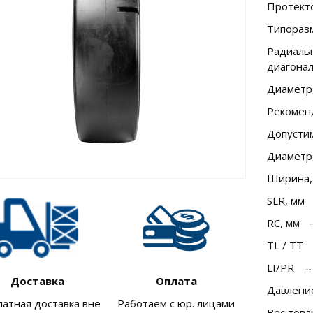
Протект
Типораз
Радиальн
диагона
Диаметр
Рекомен
Допусти
Диаметр
Ширина,
SLR, мм
RC, мм
TL / TT
LI/PR
Доставка
Оплата
Давление
латная доставка вне
Работаем с юр. лицами
Вес това