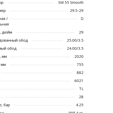
ор
SM 55 Smooth
мер
29.5-29
ая /
D
льная
, дюйм
29
дованный обод
25.00/3.5
мый обод
24.00/3.5
, мм
2020
 мм
755
882
6021
TL
28
, бар
4.25
ра:
995.4 кг.