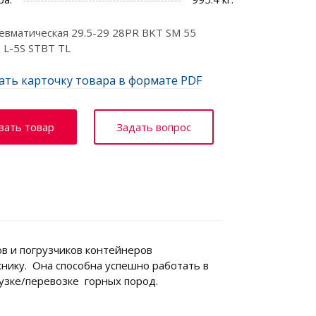
вматическая 29.5-29 28PR BKT SM 55
L-5S STBT TL
ать карточку товара в формате PDF
зать товар
Задать вопрос
ов и погрузчиков контейнеров
хнику. Она способна успешно работать в
рузке/перевозке горных пород.