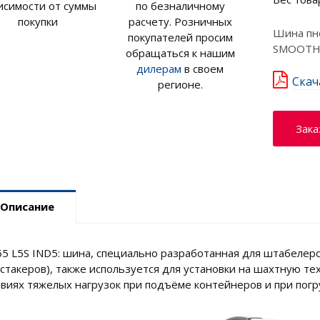
исимости от суммы
по безналичному
покупки
расчету. Розничных
Шина пне
покупателей просим
SMOOTH 
обращаться к нашим
дилерам
в своем
Скач
регионе.
Зака
Описание
55 L5S IND5: шина, специально разработанная для штабелер
чстакеров), также используется для установки на шахтную те
овиях тяжелых нагрузок при подъёме контейнеров и при пог