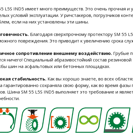
55 L5S IND5 имеет много преимуществ. Это очень прочная и 
елых условий эксплуатации. У ричстакеров, погрузчиков кон
блем, если на них установлены эти шины.
говечность.
Благодаря сверхпрочному протектору SM 55 L5
можного повреждения. Это приводит к увеличению срока слу
ичное сопротивление внешнему воздействию.
Грубые п
тся ничего! Специальный абразивостойкий состав резиновой
жбы шин на асфальтовых или бетонных площадках.
окая стабильность.
Как вы хорошо знаете, во всех област
а гарантированно сохраняла свою форму, как во время фазы 
зов. Шина SM 55 L5S IND5 выполняет это требование и являе
ребности.