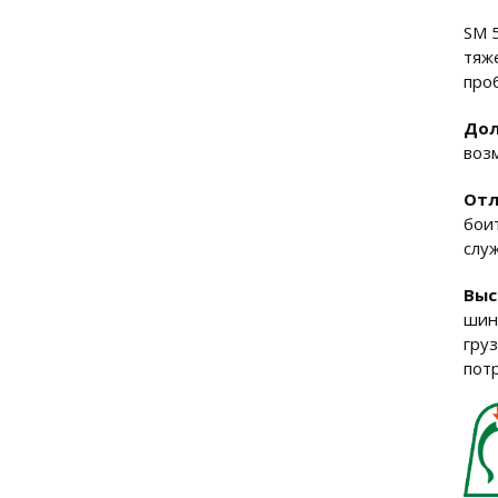
SM 
тяж
про
Дол
воз
Отл
бои
слу
Выс
шин
гру
пот