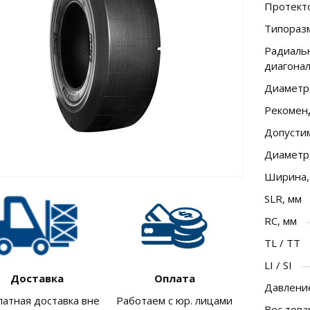
Протект
Типораз
Радиальн
диагона
Диаметр
Рекомен
Допусти
Диаметр
Ширина,
SLR, мм
RC, мм
TL / TT
LI / SI
Доставка
Оплата
Давление
латная доставка вне
Работаем с юр. лицами
Вес това