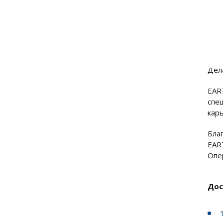
Дел
EAR
спе
кар
Бла
EAR
Опе
Дос