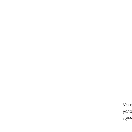
Уст
усл
дум