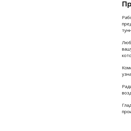
Пр
Раб
пре
тун
Люб
вашу
кот
Ком
узн
Рад
воз
Гла
про