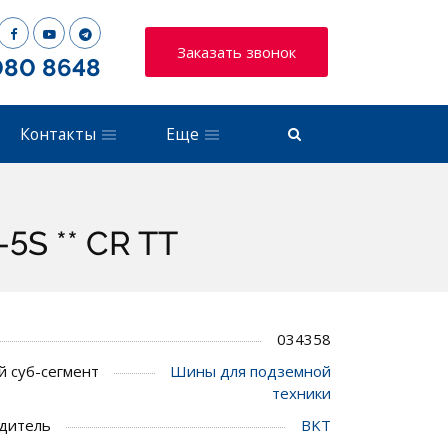
Заказать звонок
080 8648
Контакты
Еще
5S ** CR TT
034358
 суб-сегмент
Шины для подземной
техники
дитель
BKT