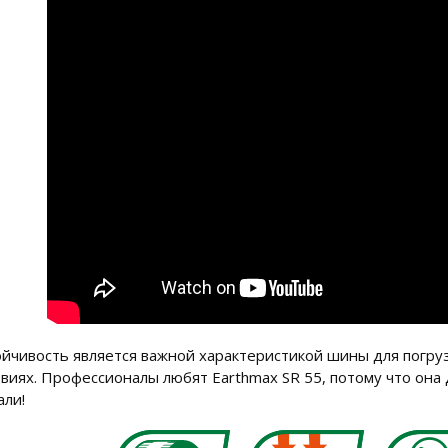
ойчивость является важной характеристикой шины для погру
овиях. Профессионалы любят Earthmax SR 55, потому что она 
али!