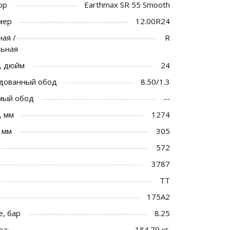
ор
Earthmax SR 55 Smooth
мер
12.00R24
ая /
R
льная
, дюйм
24
дованный обод
8.50/1.3
мый обод
--
, мм
1274
 мм
305
572
3787
TT
175A2
, бар
8.25
ра:
184.79 кг.