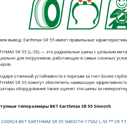
аем вывод: Earthmax SR 55 имеет правильные характеристик
THMAX SR 55 (L-5S) — это радиальные шины с цельным мета
циально для погрузчиков, работающих в самых сложных усло
ьеров.
годаря отличной устойчивости к порезам за счет более глубо
THMAX SR 55 помогут обеспечить наивысшую эффективность 
раторы оборудования также оценят эти шины за невероятну
тупные типоразмеры BKT Earthmax SR 55 Smooth
12.00R24 BKT EARTHMAX SR 55 SMOOTH 175A2 L-5S ** CR TT