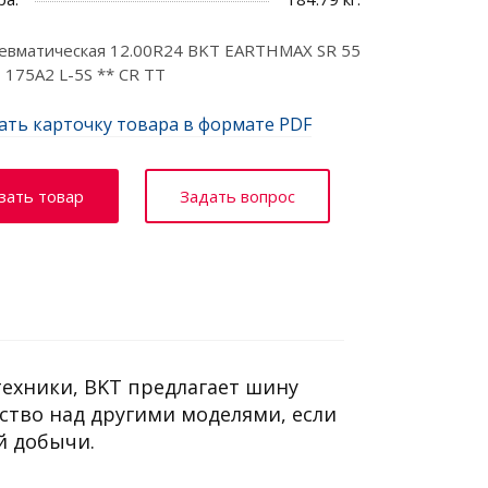
евматическая 12.00R24 BKT EARTHMAX SR 55
175A2 L-5S ** CR TT
ать карточку товара в формате PDF
зать товар
Задать вопрос
ехники, BKT предлагает шину
дство над другими моделями, если
й добычи.