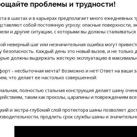
ощайте проблемы и трудности!
ота в шахтах и в карьерах предполагает много ежедневных
дставляют собой постоянную угрозу: опасные поверхности, э
нели и другие ситуации, с которыми вы должны сталкиваться
ой неверный шаг или незначительная ошибка могут привести 
 безопасность. Каждый день это новый вызов, и не только дл
орые должны выдержать жесткую эксплуатацию в максимальн
форт - несбыточная мечта? Возможно и нет! Ответ на ваши з
аем, что делает ее настолько совершенной:
иальная, полностью стальная конструкция делает шину очен
действиям, таким как проколы, царапины и повреждениям все
дкий и экстра-глубокий слой протектора шины позволяет дос
изводительности, продлить срок службы шины и значительно