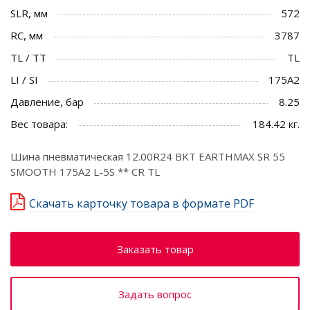
SLR, мм
572
RC, мм
3787
TL / TT
TL
LI / SI
175A2
Давление, бар
8.25
Вес товара:
184.42 кг.
Шина пневматическая 12.00R24 BKT EARTHMAX SR 55
SMOOTH 175A2 L-5S ** CR TL
Скачать карточку товара в формате PDF
Заказать товар
Задать вопрос