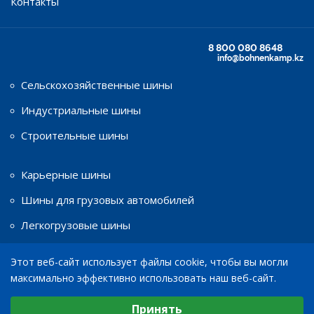
Контакты
8 800 080 8648
info@bohnenkamp.kz
Сельскохозяйственные шины
Индустриальные шины
Строительные шины
Карьерные шины
Шины для грузовых автомобилей
Легкогрузовые шины
Этот веб-сайт использует файлы cookie, чтобы вы могли
Шины для мототехники
максимально эффективно использовать наш веб-сайт.
Диски
Выберите настройки cookie
Принять