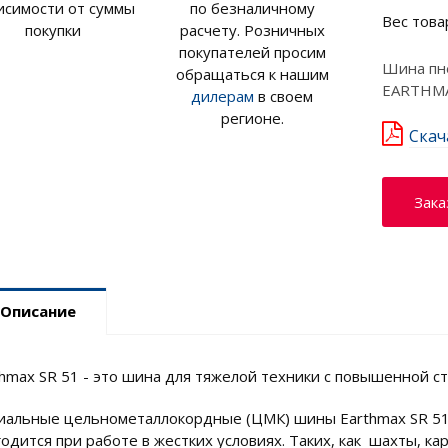
исимости от суммы
по безналичному
Вес това
покупки
расчету. Розничных
покупателей просим
Шина пне
обращаться к нашим
EARTHMAX
дилерам
в своем
регионе.
Скач
Зака
Описание
thmax SR 51 - это шина для тяжелой техники с повышенной ст
иальные цельнометаллокордные (ЦМК) шины Earthmax SR 51
годится при работе в жестких условиях. Таких, как шахты, к