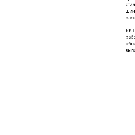
ста
шин
рас
BKT
раб
обо
вып