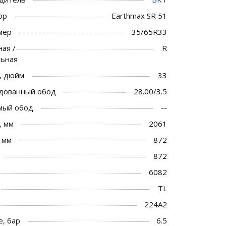
ор
Earthmax SR 51
мер
35/65R33
ая /
R
льная
, дюйм
33
дованный обод
28.00/3.5
мый обод
--
, мм
2061
 мм
872
872
6082
TL
224A2
, бар
6.5