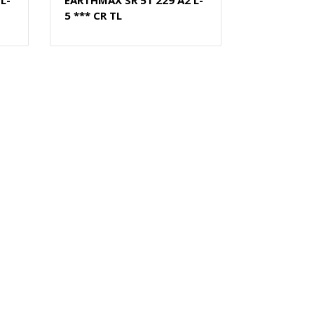
L-
EARTHMAX SR 51 229 A2 L-
5 *** CR TL