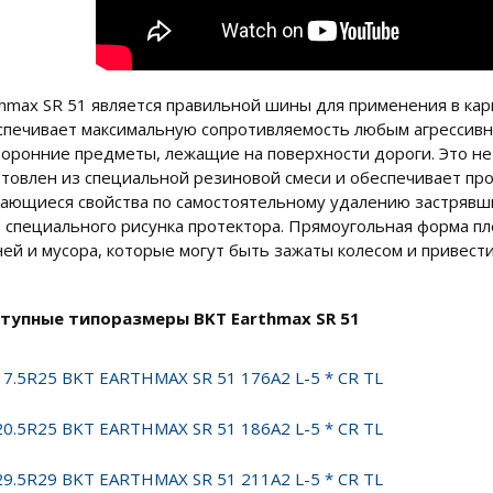
thmax SR 51 является правильной шины для применения в ка
спечивает максимальную сопротивляемость любым агрессивн
торонние предметы, лежащие на поверхности дороги. Это не в
отовлен из специальной резиновой смеси и обеспечивает пр
ающиеся свойства по самостоятельному удалению застрявши
т специального рисунка протектора. Прямоугольная форма 
ней и мусора, которые могут быть зажаты колесом и привес
тупные типоразмеры BKT Earthmax SR 51
17.5R25 BKT EARTHMAX SR 51 176A2 L-5 * CR TL
20.5R25 BKT EARTHMAX SR 51 186A2 L-5 * CR TL
29.5R29 BKT EARTHMAX SR 51 211A2 L-5 * CR TL