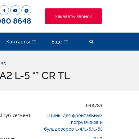
Заказать звонок
080 8648
Контакты
Еще
-5S
2 L-5 ** CR TL
038783
 суб-сегмент
Шины для фронтальных
погрузчиков и
бульдозеров L-4/L-5/L-5S
дитель
BKT