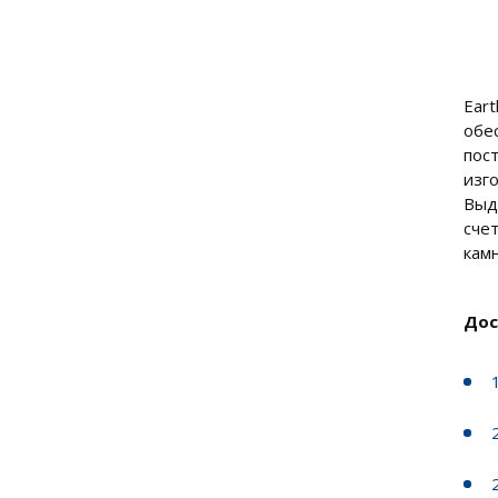
Ear
обе
пос
изг
Выд
сче
кам
Дос