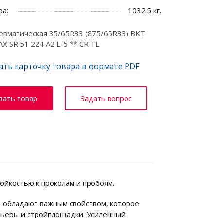
ра:
1032.5 кг.
вматическая 35/65R33 (875/65R33) BKT
 SR 51 224 A2 L-5 ** CR TL
ать карточку товара в формате PDF
зать товар
Задать вопрос
ойкостью к проколам и пробоям.
 обладают важным свойством, которое
арьеры и стройплощадки. Усиленный