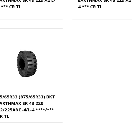
ARTHMAX SR 49 229 A2 L-
EARTHMAX SR 43 229 A2 
 *** CR TL
4 *** CR TL
5/65R33 (875/65R33) BKT
ARTHMAX SR 43 229
2/225A8 E-4/L-4 ****/***
R TL