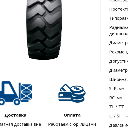
Протект
Типораз
Радиальн
диагона
Диаметр
Рекомен
Допусти
Диаметр
Ширина,
SLR, мм
RC, мм
TL / TT
Доставка
Оплата
LI / SI
латная доставка вне
Работаем с юр. лицами
Давление