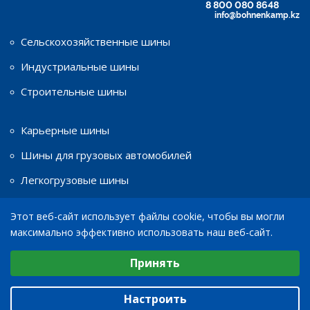
8 800 080 8648
info@bohnenkamp.kz
Сельскохозяйственные шины
Индустриальные шины
Строительные шины
Карьерные шины
Шины для грузовых автомобилей
Легкогрузовые шины
Этот веб-сайт использует файлы cookie, чтобы вы могли
Шины для мототехники
максимально эффективно использовать наш веб-сайт.
Диски
Выберите настройки cookie
Принять
Минимальные
© 2026
ТОО «Bohnenkamp»
Аналитические/Функциональные
Настроить