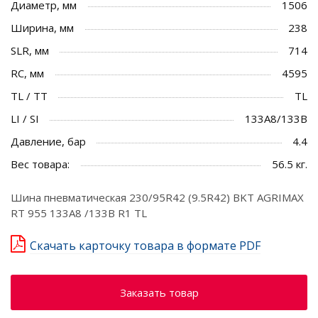
Диаметр, мм
1506
Ширина, мм
238
SLR, мм
714
RC, мм
4595
TL / TT
TL
LI / SI
133A8/133B
Давление, бар
4.4
Вес товара:
56.5 кг.
Шина пневматическая 230/95R42 (9.5R42) BKT AGRIMAX
RT 955 133A8 /133B R1 TL
Скачать карточку товара в формате PDF
Заказать товар