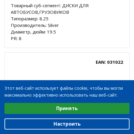
Товарный суб-сегмент: ДИСКИ ДЛЯ
АВТОБУСОВ,ГРУЗОВИКОВ
Типоразмер: 8.25
Производитель: Silver
Диаметр, дюйм: 19.5
PR: 8
EAN: 031022
Этот веб-сайт использует файлы cookie, чтобы вы могли
максимально эффективно использовать наш веб-сайт.
Выберите настройки cookie
Принять
Минимальные
Аналитические/Функциональные
Настроить
8.25X19.5 8/221.0/275, B 2 , ET 0 JANTSA 825107,